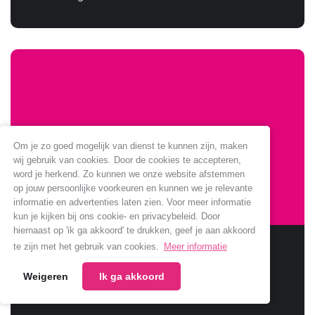
Om je zo goed mogelijk van dienst te kunnen zijn, maken
wij gebruik van cookies. Door de cookies te accepteren,
word je herkend. Zo kunnen we onze website afstemmen
op jouw persoonlijke voorkeuren en kunnen we je relevante
informatie en advertenties laten zien. Voor meer informatie
kun je kijken bij ons cookie- en privacybeleid. Door
hiernaast op 'ik ga akkoord' te drukken, geef je aan akkoord
Sponsoring Jumbo verlengt
te zijn met het gebruik van cookies.
Meer informatie
Weigeren
Ik ga akkoord
Jumbo verlengt samenwerking met onze club.