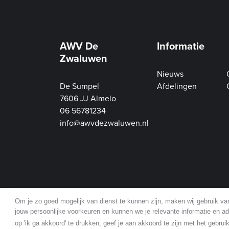
AWV De
Informatie
Zwaluwen
Nieuws
De Sumpel
Afdelingen
7606 JJ Almelo
06 56781234
info@awvdezwaluwen.nl
Om je zo goed mogelijk van dienst te kunnen zijn, maken wij gebruik v
jouw persoonlijke voorkeuren en kunnen we je relevante informatie en adv
op 'ik ga akkoord' te drukken, geef je aan akkoord te zijn met het gebru