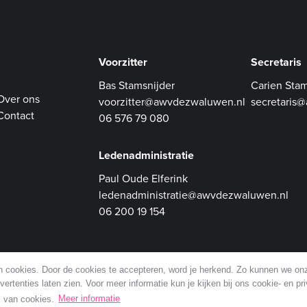
Voorzitter
Secretaris
Bas Stamsnijder
Carien Stam
Over ons
voorzitter@awvdezwaluwen.nl
secretaris
Contact
06 576 79 080
Ledenadministratie
Paul Oude Elferink
ledenadministratie@awvdezwaluwen.nl
06 200 19 154
an cookies. Door de cookies te accepteren, word je herkend. Zo kunnen we o
ertenties laten zien. Voor meer informatie kun je kijken bij ons cookie- en pr
ik van cookies.
Meer informatie