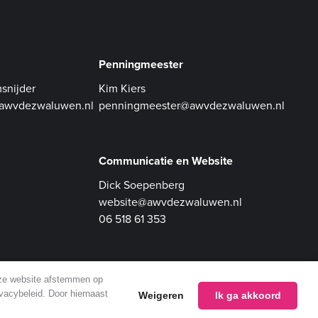
Penningmeester
snijder
Kim Kiers
@awvdezwaluwen.nl
penningmeester@awvdezwaluwen.nl
Communicatie en Website
Dick Soepenberg
website@awvdezwaluwen.nl
06 518 61 353
nze website afstemmen op
ivacybeleid. Door hiernaast
Weigeren
Ik ga akkoord