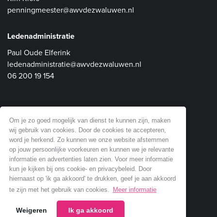
penningmeester@awvdezwaluwen.nl
Ledenadministratie
Paul Oude Elferink
ledenadministratie@awvdezwaluwen.nl
06 200 19 154
Communicatie en Website
Om je zo goed mogelijk van dienst te kunnen zijn, maken
wij gebruik van cookies. Door de cookies te accepteren,
Dick Soepenberg
word je herkend. Zo kunnen we onze website afstemmen
website@awvdezwaluwen.nl
op jouw persoonlijke voorkeuren en kunnen we je relevante
informatie en advertenties laten zien. Voor meer informatie
06 518 61 353
kun je kijken bij ons cookie- en privacybeleid. Door
hiernaast op 'ik ga akkoord' te drukken, geef je aan akkoord
te zijn met het gebruik van cookies.
Meer informatie
Weigeren
Ik ga akkoord