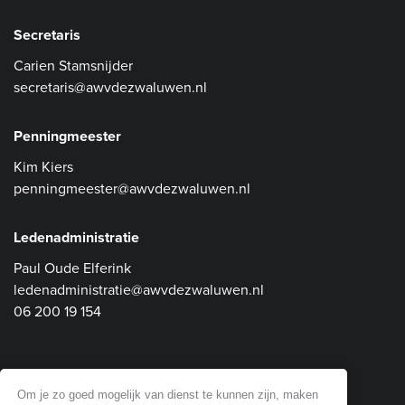
Secretaris
Carien Stamsnijder
secretaris@awvdezwaluwen.nl
Penningmeester
Kim Kiers
penningmeester@awvdezwaluwen.nl
Ledenadministratie
Paul Oude Elferink
ledenadministratie@awvdezwaluwen.nl
06 200 19 154
Communicatie en Website
Om je zo goed mogelijk van dienst te kunnen zijn, maken