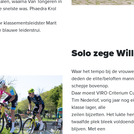
halen, waarna Van Tongeren in
de snelste was. Phaedra Krol
r klassementsleidster Marit
 blauwe leiderstrui.
Solo zege Wi
Waar het tempo bij de vrouwen
deden de elite/beloften man
schepje bovenop.
Daar moest VIRO Criterium C
Tim Nederlof, vorig jaar nog 
klasse lager, alle
zeilen bijzetten. Het lukte h
twaalfde plek bleek voldoend
blijven. Met een