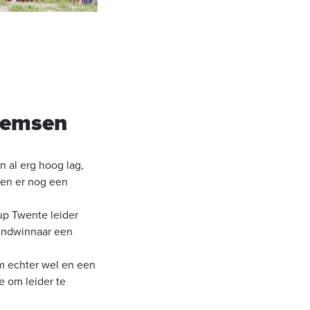
llemsen
 al erg hoog lag,
nen er nog een
up Twente leider
eindwinnaar een
em echter wel en een
e om leider te