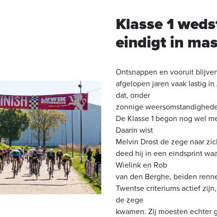
Klasse 1 wedst
eindigt in ma
Ontsnappen en vooruit blijven
afgelopen jaren vaak lastig i
dat, onder
zonnige weersomstandigheden
De Klasse 1 begon nog wel me
Daarin wist
Melvin Drost de zege naar zic
deed hij in een eindsprint wa
Wielink en Rob
van den Berghe, beiden renne
Twentse criteriums actief zijn
de zege
kwamen. Zij moesten echter