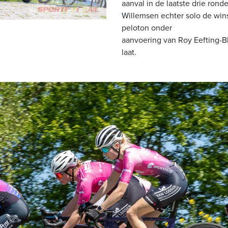
aanval in de laatste drie rond
Willemsen echter solo de wins
peloton onder
aanvoering van Roy Eefting-
laat.