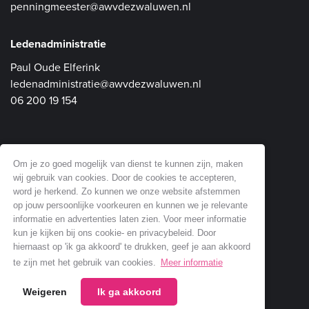
penningmeester@awvdezwaluwen.nl
Ledenadministratie
Paul Oude Elferink
ledenadministratie@awvdezwaluwen.nl
06 200 19 154
Om je zo goed mogelijk van dienst te kunnen zijn, maken
Communicatie en Website
wij gebruik van cookies. Door de cookies te accepteren,
Dick Soepenberg
word je herkend. Zo kunnen we onze website afstemmen
website@awvdezwaluwen.nl
op jouw persoonlijke voorkeuren en kunnen we je relevante
informatie en advertenties laten zien. Voor meer informatie
06 518 61 353
kun je kijken bij ons cookie- en privacybeleid. Door
hiernaast op 'ik ga akkoord' te drukken, geef je aan akkoord
te zijn met het gebruik van cookies.
Meer informatie
Weigeren
Ik ga akkoord