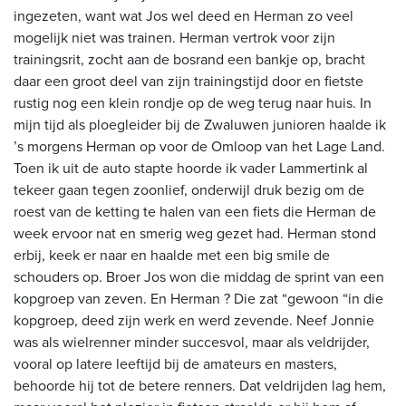
ingezeten, want wat Jos wel deed en Herman zo veel
mogelijk niet was trainen. Herman vertrok voor zijn
trainingsrit, zocht aan de bosrand een bankje op, bracht
daar een groot deel van zijn trainingstijd door en fietste
rustig nog een klein rondje op de weg terug naar huis. In
mijn tijd als ploegleider bij de Zwaluwen junioren haalde ik
’s morgens Herman op voor de Omloop van het Lage Land.
Toen ik uit de auto stapte hoorde ik vader Lammertink al
tekeer gaan tegen zoonlief, onderwijl druk bezig om de
roest van de ketting te halen van een fiets die Herman de
week ervoor nat en smerig weg gezet had. Herman stond
erbij, keek er naar en haalde met een big smile de
schouders op. Broer Jos won die middag de sprint van een
kopgroep van zeven. En Herman ? Die zat “gewoon “in die
kopgroep, deed zijn werk en werd zevende. Neef Jonnie
was als wielrenner minder succesvol, maar als veldrijder,
vooral op latere leeftijd bij de amateurs en masters,
behoorde hij tot de betere renners. Dat veldrijden lag hem,