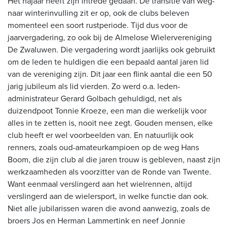
Het najaar heeft zijn intrede gedaan. De transitie van weg-
naar winterinvulling zit er op, ook de clubs beleven
momenteel een soort rustperiode. Tijd dus voor de
jaarvergadering, zo ook bij de Almelose Wielervereniging
De Zwaluwen. Die vergadering wordt jaarlijks ook gebruikt
om de leden te huldigen die een bepaald aantal jaren lid
van de vereniging zijn. Dit jaar een flink aantal die een 50
jarig jubileum als lid vierden. Zo werd o.a. leden-
administrateur Gerard Golbach gehuldigd, net als
duizendpoot Tonnie Kroeze, een man die werkelijk voor
alles in te zetten is, nooit nee zegt. Gouden mensen, elke
club heeft er wel voorbeelden van. En natuurlijk ook
renners, zoals oud-amateurkampioen op de weg Hans
Boom, die zijn club al die jaren trouw is gebleven, naast zijn
werkzaamheden als voorzitter van de Ronde van Twente.
Want eenmaal verslingerd aan het wielrennen, altijd
verslingerd aan de wielersport, in welke functie dan ook.
Niet alle jubilarissen waren die avond aanwezig, zoals de
broers Jos en Herman Lammertink en neef Jonnie