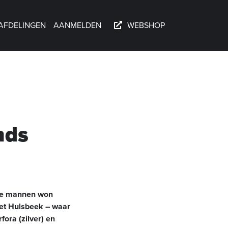
AFDELINGEN
AANMELDEN
WEBSHOP
nds
 de mannen won
Het Hulsbeek – waar
ora (zilver) en