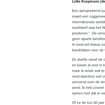
Lotte Koopmans (de
Een aansprekend suc
maart een ruggenwe
internationale wedst
overbleef was het N
presteren.’’ De ren
geen aparte beloftent
ik rood-wit-blauw z
kandidaten voor de ti
Ze startte vanaf de 
en kwam al snel in 
maar ik wilde wat te
reed daardoor wel vi
winnend over de st
werd. Ik heb zoveel
samen met dat er vee
Of ze de trui dit jaa