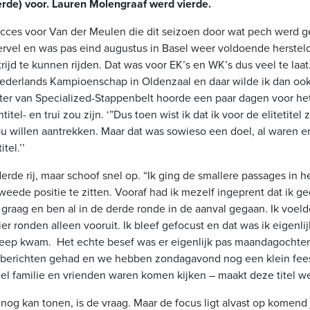
rde) voor. Lauren Molengraaf werd vierde.
ces voor Van der Meulen die dit seizoen door wat pech werd geh
rvel en was pas eind augustus in Basel weer voldoende herste
rijd te kunnen rijden. Dat was voor EK’s en WK’s dus veel te laat
ederlands Kampioenschap in Oldenzaal en daar wilde ik dan oo
ster van Specialized-Stappenbelt hoorde een paar dagen voor het
itel- en trui zou zijn. ‘”Dus toen wist ik dat ik voor de elitetite
ou willen aantrekken. Maar dat was sowieso een doel, al waren e
tel.’’
derde rij, maar schoof snel op. “Ik ging de smallere passages in h
tweede positie te zitten. Vooraf had ik mezelf ingeprent dat ik 
 graag en ben al in de derde ronde in de aanval gegaan. Ik voeld
er ronden alleen vooruit. Ik bleef gefocust en dat was ik eigenlijk
reep kwam. Het echte besef was er eigenlijk pas maandagochten
 berichten gehad en we hebben zondagavond nog een klein feest
l familie en vrienden waren komen kijken – maakt deze titel wel 
r nog kan tonen, is de vraag. Maar de focus ligt alvast op komend j