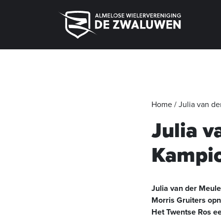
Home
/
Julia van d
Julia 
Kampi
Julia van der Meul
Morris Gruiters op
Het Twentse Ros een