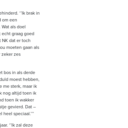
inderd. ‘’Ik brak in
ld om een
. Wat als doel
k echt graag goed
 NK dat er toch
l zou moeten gaan als
r zeker zes
et bos in als derde
geduld moest hebben,
e me sterk, maar ik
 nog altijd toen ik
d toen ik wakker
je gevierd. Dat –
heel speciaal.’’’
aar. ‘’Ik zal deze