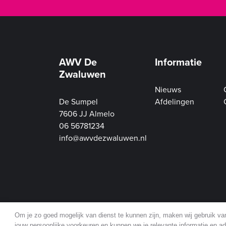
AWV De
Informatie
Zwaluwen
Nieuws
De Sumpel
Afdelingen
7606 JJ Almelo
06 56781234
info@awvdezwaluwen.nl
Om je zo goed mogelijk van dienst te kunnen zijn, maken wij gebruik v
jouw persoonlijke voorkeuren en kunnen we je relevante informatie en adv