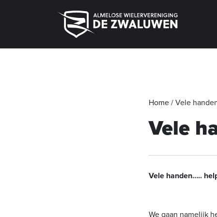
Home
/
Vele hande
Vele h
Vele handen….. hel
We gaan namelijk he