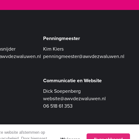
Penningmeester
snijder
Kim Kiers
@awvdezwaluwen.nl
penningmeester@awvdezwaluwen.nl
Communicatie en Website
Dick Soepenberg
website@awvdezwaluwen.nl
06 518 61 353
nze website afstemmen op
ivacybeleid. Door hiernaast