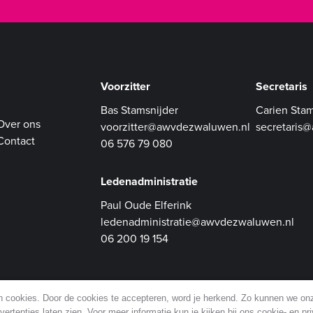
Voorzitter
Secretaris
Bas Stamsnijder
Carien Stam
Over ons
voorzitter@awvdezwaluwen.nl
secretaris
Contact
06 576 79 080
Ledenadministratie
Paul Oude Elferink
ledenadministratie@awvdezwaluwen.nl
06 200 19 154
an cookies. Door de cookies te accepteren, word je herkend. Zo kunnen we o
ertenties laten zien. Voor meer informatie kun je kijken bij ons cookie- en pr