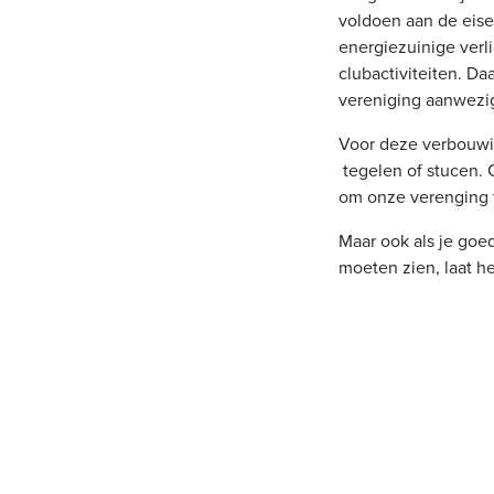
voldoen aan de eise
energiezuinige verl
clubactiviteiten. Da
vereniging aanwezig
Voor deze verbouwing
tegelen of stucen. O
om onze verenging t
Maar ook als je goed
moeten zien, laat h