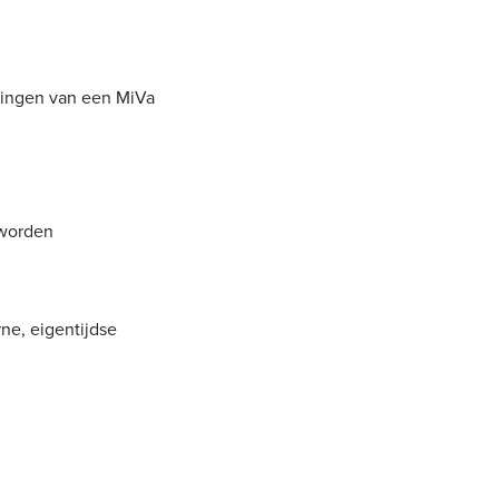
n
tingen van een MiVa
 worden
ne, eigentijdse