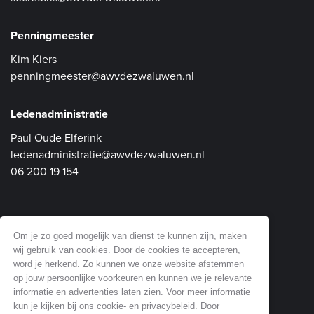
Penningmeester
Kim Kiers
penningmeester@awvdezwaluwen.nl
Ledenadministratie
Paul Oude Elferink
ledenadministratie@awvdezwaluwen.nl
06 200 19 154
Communicatie en Website
Om je zo goed mogelijk van dienst te kunnen zijn, maken
wij gebruik van cookies. Door de cookies te accepteren,
Dick Soepenberg
word je herkend. Zo kunnen we onze website afstemmen
website@awvdezwaluwen.nl
op jouw persoonlijke voorkeuren en kunnen we je relevante
informatie en advertenties laten zien. Voor meer informatie
06 518 61 353
kun je kijken bij ons cookie- en privacybeleid. Door