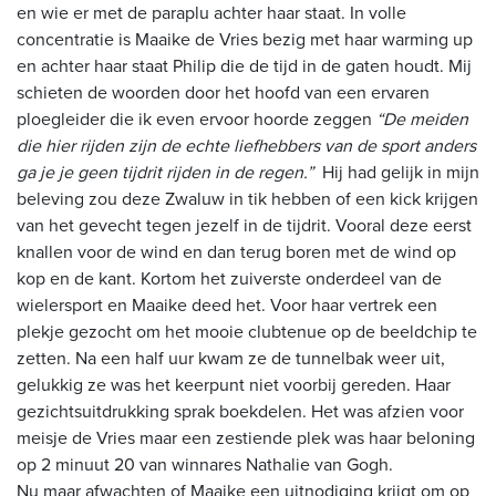
en wie er met de paraplu achter haar staat. In volle
concentratie is Maaike de Vries bezig met haar warming up
en achter haar staat Philip die de tijd in de gaten houdt. Mij
schieten de woorden door het hoofd van een ervaren
ploegleider die ik even ervoor hoorde zeggen
“De meiden
die hier rijden zijn de echte liefhebbers van de sport anders
ga je je geen tijdrit rijden in de regen.”
Hij had gelijk in mijn
beleving zou deze Zwaluw in tik hebben of een kick krijgen
van het gevecht tegen jezelf in de tijdrit. Vooral deze eerst
knallen voor de wind en dan terug boren met de wind op
kop en de kant. Kortom het zuiverste onderdeel van de
wielersport en Maaike deed het. Voor haar vertrek een
plekje gezocht om het mooie clubtenue op de beeldchip te
zetten. Na een half uur kwam ze de tunnelbak weer uit,
gelukkig ze was het keerpunt niet voorbij gereden. Haar
gezichtsuitdrukking sprak boekdelen. Het was afzien voor
meisje de Vries maar een zestiende plek was haar beloning
op 2 minuut 20 van winnares Nathalie van Gogh.
Nu maar afwachten of Maaike een uitnodiging krijgt om op