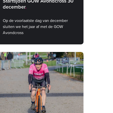
Starttijden GOW Avondcross 30
december
Op de voorlaatste dag van december
sluiten we het jaar af met de GOW
Avondcross