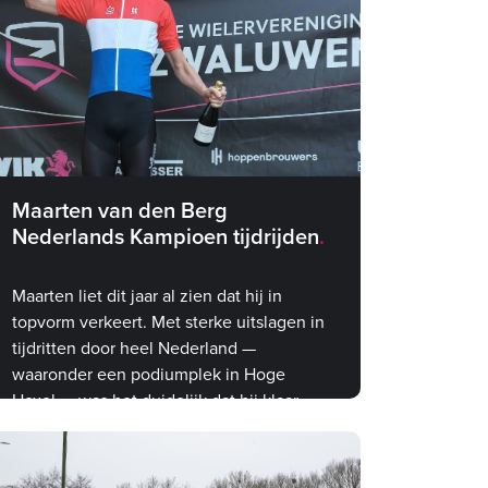
Maarten van den Berg
Nederlands Kampioen tijdrijden
Maarten liet dit jaar al zien dat hij in
topvorm verkeert. Met sterke uitslagen in
tijdritten door heel Nederland —
waaronder een podiumplek in Hoge
Hexel — was het duidelijk dat hij klaar
was voor iets groots. Het NK was de
ultieme bevestiging.