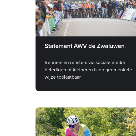
Statement AWV de Zwaluwen
Renners en rensters via sociale media
beledigen of kleineren is op geen enkele
wijze toelaatbaar.