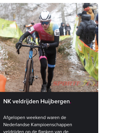
NK veldrijden Huijbergen
Afgelopen weekend waren de
Nederlandse Kampioenschappen
veldrijden op de flanken van de