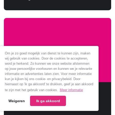
Om je zo goed mogelijk van dienst te kunnen zijn, maken
wij gebruik van cookies. Door de cookies te accepteren,
word je herkend. Zo kunnen we onze website afstemmen
op jouw persoonlijke voorkeuren en kunnen we je relevante
informatie en advertenties laten zien. Voor meer informatie
kun je kijken bij ons cookie- en privacybeleid. Door
hiernaast op 'ik ga akkoord' te drukken, geef je aan akkoord
Sponsoring Jumbo verlengt
te zijn met het gebruik van cookies.
Meer informatie
Weigeren
Ik ga akkoord
Jumbo verlengt samenwerking met onze club.