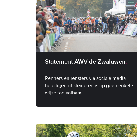
Statement AWV de Zwaluwen
Renners en rensters via sociale media
beledigen of kleineren is op geen enkele
wijze toelaatbaar.