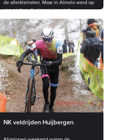
de allerkleinsten. Maar in Almelo werd op
een andere doelgroep ingezet
NK veldrijden Huijbergen
Afgelopen weekend waren de