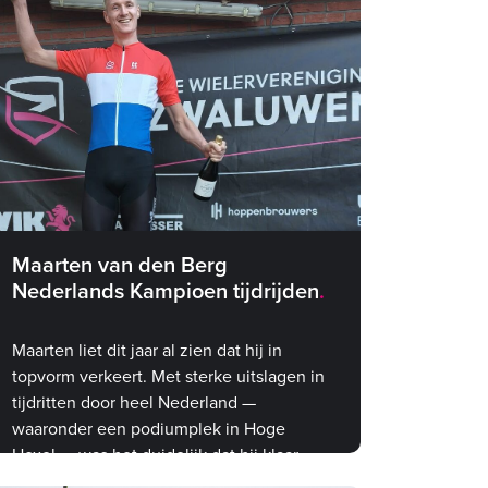
Maarten van den Berg
Nederlands Kampioen tijdrijden
Maarten liet dit jaar al zien dat hij in
topvorm verkeert. Met sterke uitslagen in
tijdritten door heel Nederland —
waaronder een podiumplek in Hoge
Hexel — was het duidelijk dat hij klaar
was voor iets groots. Het NK was de