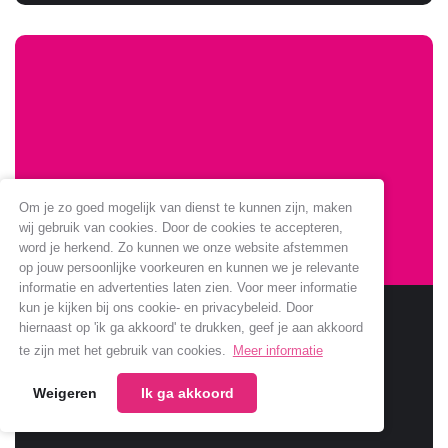
Om je zo goed mogelijk van dienst te kunnen zijn, maken
wij gebruik van cookies. Door de cookies te accepteren,
word je herkend. Zo kunnen we onze website afstemmen
op jouw persoonlijke voorkeuren en kunnen we je relevante
informatie en advertenties laten zien. Voor meer informatie
kun je kijken bij ons cookie- en privacybeleid. Door
Sponsoring Jumbo verlengt
hiernaast op 'ik ga akkoord' te drukken, geef je aan akkoord
te zijn met het gebruik van cookies.
Meer informatie
Jumbo verlengt samenwerking met onze club.
Weigeren
Ik ga akkoord