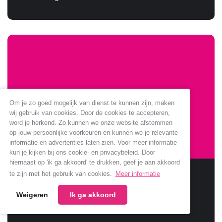
Om je zo goed mogelijk van dienst te kunnen zijn, maken
wij gebruik van cookies. Door de cookies te accepteren,
word je herkend. Zo kunnen we onze website afstemmen
op jouw persoonlijke voorkeuren en kunnen we je relevante
informatie en advertenties laten zien. Voor meer informatie
kun je kijken bij ons cookie- en privacybeleid. Door
hiernaast op 'ik ga akkoord' te drukken, geef je aan akkoord
Sponsoring Jumbo verlengt
te zijn met het gebruik van cookies.
Meer informatie
Weigeren
Ik ga akkoord
Jumbo verlengt samenwerking met onze club.