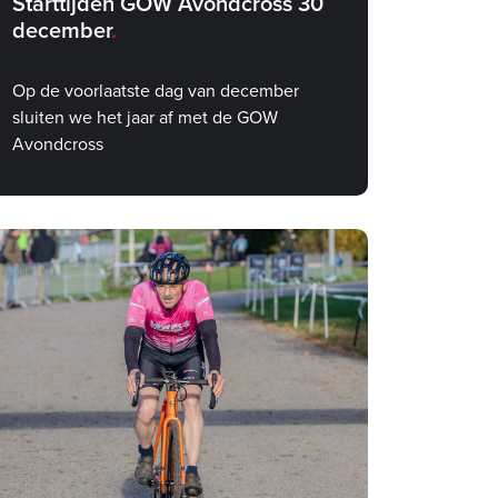
Starttijden GOW Avondcross 30
december
Op de voorlaatste dag van december
sluiten we het jaar af met de GOW
Avondcross