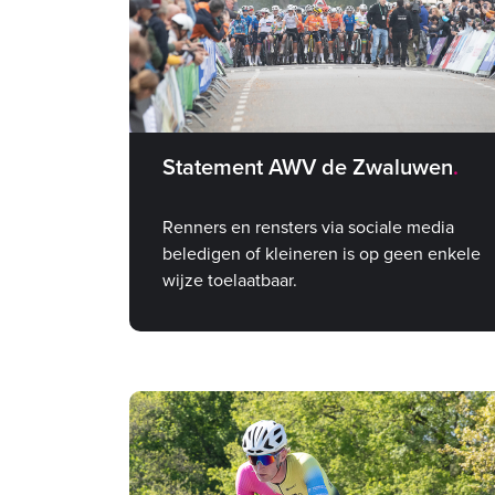
Statement AWV de Zwaluwen
Renners en rensters via sociale media
beledigen of kleineren is op geen enkele
wijze toelaatbaar.