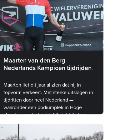
Maarten van den Berg
Nederlands Kampioen tijdrijden
Maarten liet dit jaar al zien dat hij in
topvorm verkeert. Met sterke uitslagen in
tijdritten door heel Nederland —
waaronder een podiumplek in Hoge
Hexel — was het duidelijk dat hij klaar
was voor iets groots. Het NK was de
ultieme bevestiging.