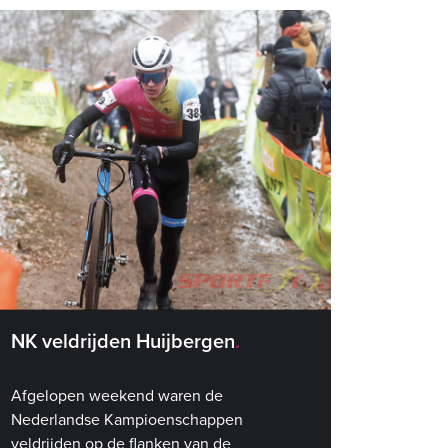
NK veldrijden Huijbergen
Afgelopen weekend waren de
Nederlandse Kampioenschappen
veldrijden op de flanken van de