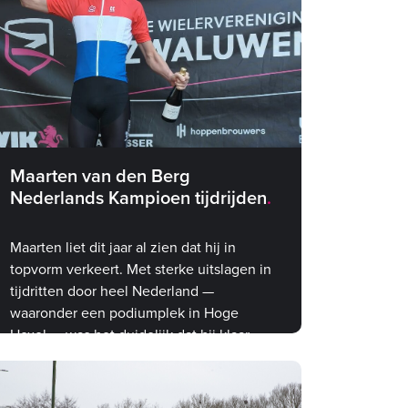
Maarten van den Berg
Nederlands Kampioen tijdrijden
Maarten liet dit jaar al zien dat hij in
topvorm verkeert. Met sterke uitslagen in
tijdritten door heel Nederland —
waaronder een podiumplek in Hoge
Hexel — was het duidelijk dat hij klaar
was voor iets groots. Het NK was de
ultieme bevestiging.