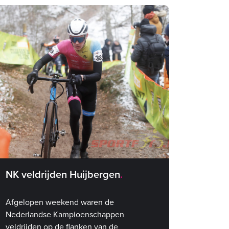
NK veldrijden Huijbergen
Afgelopen weekend waren de
Nederlandse Kampioenschappen
veldrijden op de flanken van de