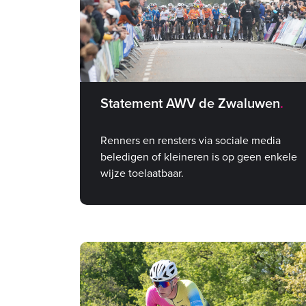
Statement AWV de Zwaluwen
Renners en rensters via sociale media
beledigen of kleineren is op geen enkele
wijze toelaatbaar.