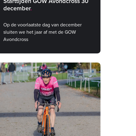
Starttijden GOW Avondcross 30
december
Op de voorlaatste dag van december
sluiten we het jaar af met de GOW
Avondcross