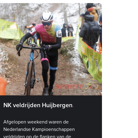
NK veldrijden Huijbergen
Afgelopen weekend waren de
Nederlandse Kampioenschappen
veldrijden op de flanken van de