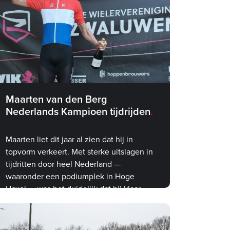
Maarten van den Berg
Nederlands Kampioen tijdrijden
Maarten liet dit jaar al zien dat hij in
topvorm verkeert. Met sterke uitslagen in
tijdritten door heel Nederland —
waaronder een podiumplek in Hoge
Hexel — was het duidelijk dat hij klaar
was voor iets groots. Het NK was de
ultieme bevestiging.