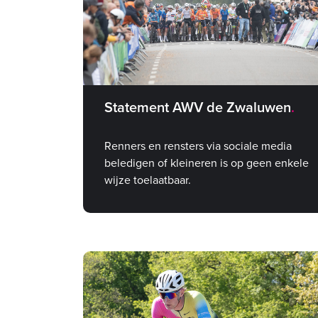
Statement AWV de Zwaluwen
Renners en rensters via sociale media
beledigen of kleineren is op geen enkele
wijze toelaatbaar.