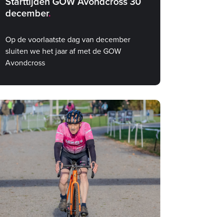
Starttijden GOW Avondcross 30
december
Op de voorlaatste dag van december
sluiten we het jaar af met de GOW
Avondcross