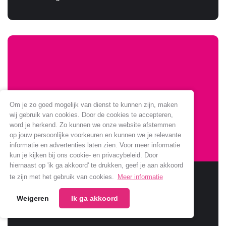
Om je zo goed mogelijk van dienst te kunnen zijn, maken
wij gebruik van cookies. Door de cookies te accepteren,
word je herkend. Zo kunnen we onze website afstemmen
op jouw persoonlijke voorkeuren en kunnen we je relevante
informatie en advertenties laten zien. Voor meer informatie
kun je kijken bij ons cookie- en privacybeleid. Door
hiernaast op 'ik ga akkoord' te drukken, geef je aan akkoord
Sponsoring Jumbo verlengt
te zijn met het gebruik van cookies.
Meer informatie
Weigeren
Ik ga akkoord
Jumbo verlengt samenwerking met onze club.