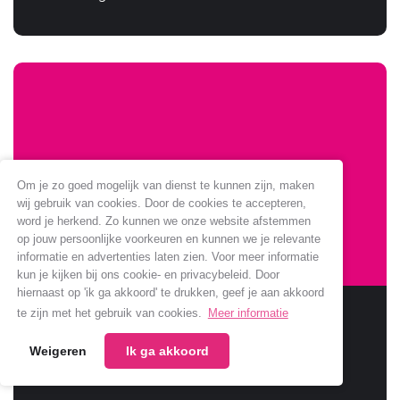
Om je zo goed mogelijk van dienst te kunnen zijn, maken
wij gebruik van cookies. Door de cookies te accepteren,
word je herkend. Zo kunnen we onze website afstemmen
op jouw persoonlijke voorkeuren en kunnen we je relevante
informatie en advertenties laten zien. Voor meer informatie
kun je kijken bij ons cookie- en privacybeleid. Door
hiernaast op 'ik ga akkoord' te drukken, geef je aan akkoord
Sponsoring Jumbo verlengt
te zijn met het gebruik van cookies.
Meer informatie
Weigeren
Ik ga akkoord
Jumbo verlengt samenwerking met onze club.