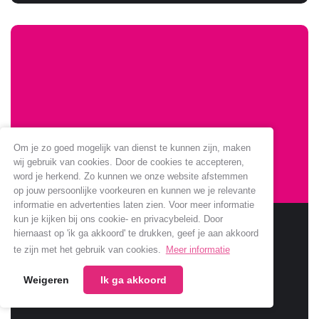
Om je zo goed mogelijk van dienst te kunnen zijn, maken
wij gebruik van cookies. Door de cookies te accepteren,
word je herkend. Zo kunnen we onze website afstemmen
op jouw persoonlijke voorkeuren en kunnen we je relevante
informatie en advertenties laten zien. Voor meer informatie
kun je kijken bij ons cookie- en privacybeleid. Door
Sponsoring Jumbo verlengt
hiernaast op 'ik ga akkoord' te drukken, geef je aan akkoord
te zijn met het gebruik van cookies.
Meer informatie
Jumbo verlengt samenwerking met onze club.
Weigeren
Ik ga akkoord