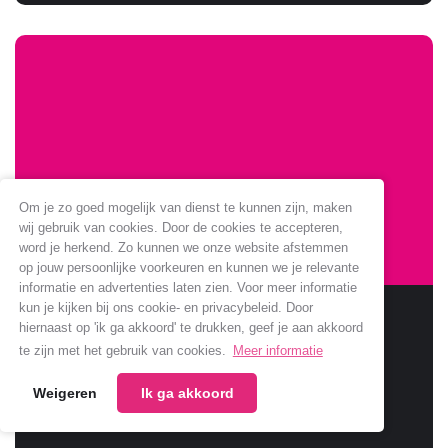
Om je zo goed mogelijk van dienst te kunnen zijn, maken
wij gebruik van cookies. Door de cookies te accepteren,
word je herkend. Zo kunnen we onze website afstemmen
op jouw persoonlijke voorkeuren en kunnen we je relevante
informatie en advertenties laten zien. Voor meer informatie
kun je kijken bij ons cookie- en privacybeleid. Door
Sponsoring Jumbo verlengt
hiernaast op 'ik ga akkoord' te drukken, geef je aan akkoord
te zijn met het gebruik van cookies.
Meer informatie
Jumbo verlengt samenwerking met onze club.
Weigeren
Ik ga akkoord