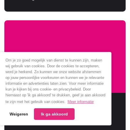
Om je zo goed mogelijk van dienst te kunnen zijn, maken
wij gebruik van cookies. Door de cookies te accepteren,
word je herkend. Zo kunnen we onze website afstemmen
op jouw persoonlijke voorkeuren en kunnen we je relevante
informatie en advertenties laten zien. Voor meer informatie
kun je kijken bij ons cookie- en privacybeleid. Door
hiernaast op 'ik ga akkoord' te drukken, geef je aan akkoord
Sponsoring Jumbo verlengt
te zijn met het gebruik van cookies.
Meer informatie
Weigeren
Ik ga akkoord
Jumbo verlengt samenwerking met onze club.