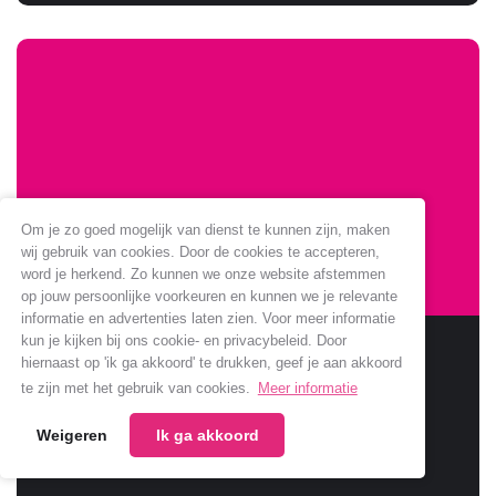
Om je zo goed mogelijk van dienst te kunnen zijn, maken
wij gebruik van cookies. Door de cookies te accepteren,
word je herkend. Zo kunnen we onze website afstemmen
op jouw persoonlijke voorkeuren en kunnen we je relevante
informatie en advertenties laten zien. Voor meer informatie
kun je kijken bij ons cookie- en privacybeleid. Door
Sponsoring Jumbo verlengt
hiernaast op 'ik ga akkoord' te drukken, geef je aan akkoord
te zijn met het gebruik van cookies.
Meer informatie
Jumbo verlengt samenwerking met onze club.
Weigeren
Ik ga akkoord