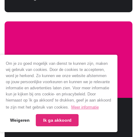
Om je zo goed mogelijk van dienst te kunnen zijn, maken
wij gebruik van cookies. Door de cookies te accepteren,
word je herkend. Zo kunnen we onze website afstemmen
op jouw persoonlijke voorkeuren en kunnen we je relevante
informatie en advertenties laten zien. Voor meer informatie
kun je kijken bij ons cookie- en privacybeleid. Door
hiernaast op 'ik ga akkoord' te drukken, geef je aan akkoord
Sponsoring Jumbo verlengt
te zijn met het gebruik van cookies.
Meer informatie
Weigeren
Ik ga akkoord
Jumbo verlengt samenwerking met onze club.