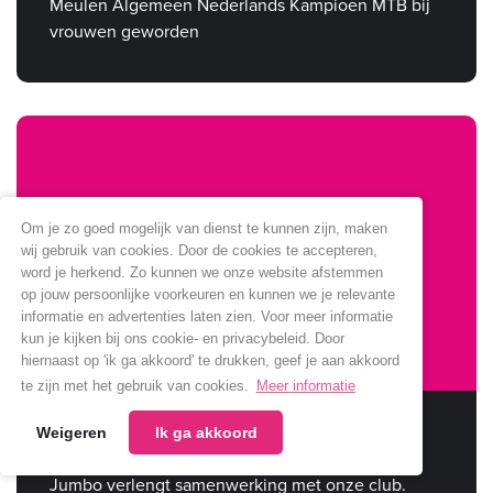
Meulen Algemeen Nederlands Kampioen MTB bij
vrouwen geworden
Om je zo goed mogelijk van dienst te kunnen zijn, maken
wij gebruik van cookies. Door de cookies te accepteren,
word je herkend. Zo kunnen we onze website afstemmen
op jouw persoonlijke voorkeuren en kunnen we je relevante
informatie en advertenties laten zien. Voor meer informatie
kun je kijken bij ons cookie- en privacybeleid. Door
hiernaast op 'ik ga akkoord' te drukken, geef je aan akkoord
te zijn met het gebruik van cookies.
Meer informatie
Sponsoring Jumbo verlengt
Weigeren
Ik ga akkoord
Jumbo verlengt samenwerking met onze club.