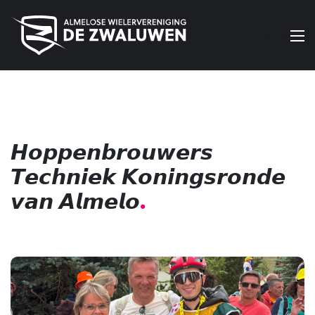
Menu
𝙃𝙤𝙥𝙥𝙚𝙣𝙗𝙧𝙤𝙪𝙬𝙚𝙧𝙨
𝙏𝙚𝙘𝙝𝙣𝙞𝙚𝙠 𝙆𝙤𝙣𝙞𝙣𝙜𝙨𝙧𝙤𝙣𝙙𝙚
𝙫𝙖𝙣 𝘼𝙡𝙢𝙚𝙡𝙤