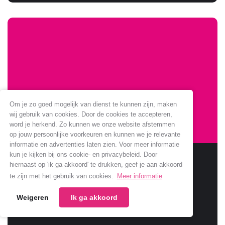
Om je zo goed mogelijk van dienst te kunnen zijn, maken
wij gebruik van cookies. Door de cookies te accepteren,
word je herkend. Zo kunnen we onze website afstemmen
op jouw persoonlijke voorkeuren en kunnen we je relevante
informatie en advertenties laten zien. Voor meer informatie
kun je kijken bij ons cookie- en privacybeleid. Door
Sponsoring Jumbo verlengt
hiernaast op 'ik ga akkoord' te drukken, geef je aan akkoord
te zijn met het gebruik van cookies.
Meer informatie
Jumbo verlengt samenwerking met onze club.
Weigeren
Ik ga akkoord