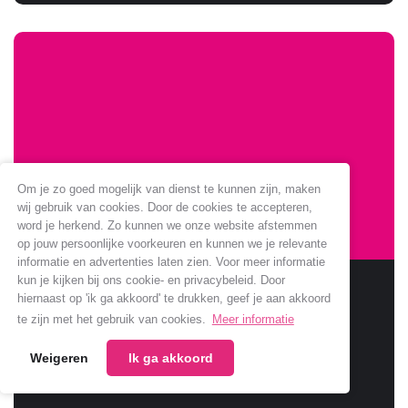
Om je zo goed mogelijk van dienst te kunnen zijn, maken
wij gebruik van cookies. Door de cookies te accepteren,
word je herkend. Zo kunnen we onze website afstemmen
op jouw persoonlijke voorkeuren en kunnen we je relevante
informatie en advertenties laten zien. Voor meer informatie
kun je kijken bij ons cookie- en privacybeleid. Door
Sponsoring Jumbo verlengt
hiernaast op 'ik ga akkoord' te drukken, geef je aan akkoord
te zijn met het gebruik van cookies.
Meer informatie
Jumbo verlengt samenwerking met onze club.
Weigeren
Ik ga akkoord