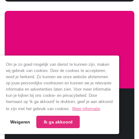
Om je zo goed mogelijk van dienst te kunnen zijn, maken
wij gebruik van cookies. Door de cookies te accepteren,
word je herkend. Zo kunnen we onze website afstemmen
op jouw persoonlijke voorkeuren en kunnen we je relevante
informatie en advertenties laten zien. Voor meer informatie
kun je kijken bij ons cookie- en privacybeleid. Door
Sponsoring Jumbo verlengt
hiernaast op 'ik ga akkoord' te drukken, geef je aan akkoord
te zijn met het gebruik van cookies.
Meer informatie
Jumbo verlengt samenwerking met onze club.
Weigeren
Ik ga akkoord