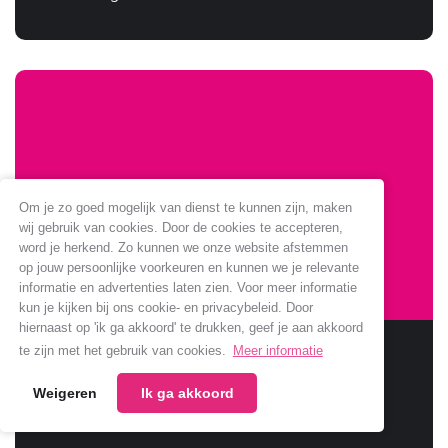
Om je zo goed mogelijk van dienst te kunnen zijn, maken
wij gebruik van cookies. Door de cookies te accepteren,
word je herkend. Zo kunnen we onze website afstemmen
op jouw persoonlijke voorkeuren en kunnen we je relevante
informatie en advertenties laten zien. Voor meer informatie
kun je kijken bij ons cookie- en privacybeleid. Door
hiernaast op 'ik ga akkoord' te drukken, geef je aan akkoord
Sponsoring Jumbo verlengt
te zijn met het gebruik van cookies.
Meer informatie
Weigeren
Ik ga akkoord
Jumbo verlengt samenwerking met onze club.