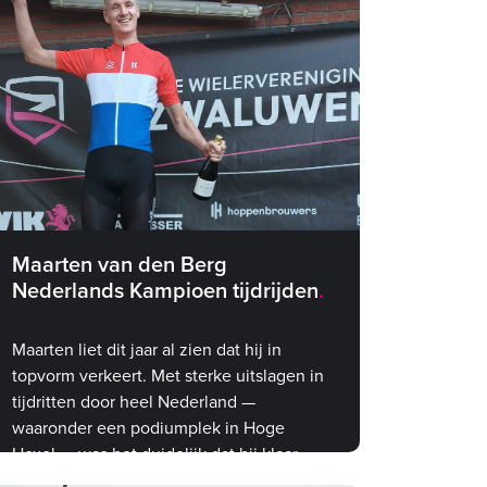
Maarten van den Berg
Nederlands Kampioen tijdrijden
Maarten liet dit jaar al zien dat hij in
topvorm verkeert. Met sterke uitslagen in
tijdritten door heel Nederland —
waaronder een podiumplek in Hoge
Hexel — was het duidelijk dat hij klaar
was voor iets groots. Het NK was de