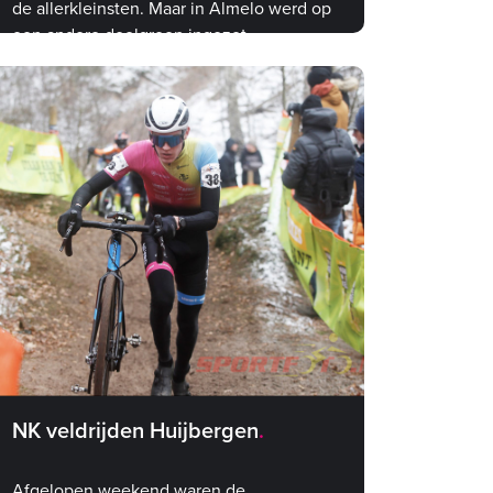
de allerkleinsten. Maar in Almelo werd op
een andere doelgroep ingezet
NK veldrijden Huijbergen
Afgelopen weekend waren de