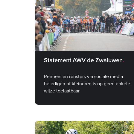
Statement AWV de Zwaluwen
Renners en rensters via sociale media
beledigen of kleineren is op geen enkele
wijze toelaatbaar.