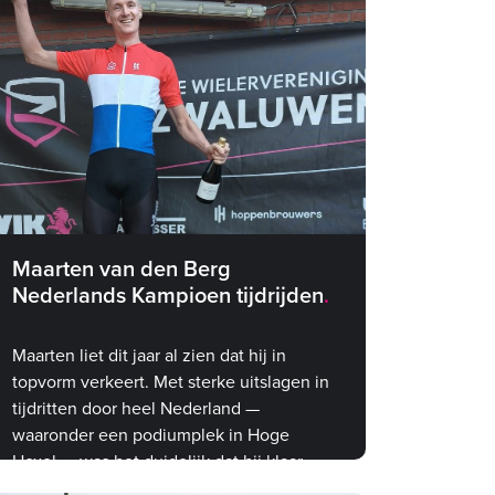
Maarten van den Berg
Nederlands Kampioen tijdrijden
Maarten liet dit jaar al zien dat hij in
topvorm verkeert. Met sterke uitslagen in
tijdritten door heel Nederland —
waaronder een podiumplek in Hoge
Hexel — was het duidelijk dat hij klaar
was voor iets groots. Het NK was de