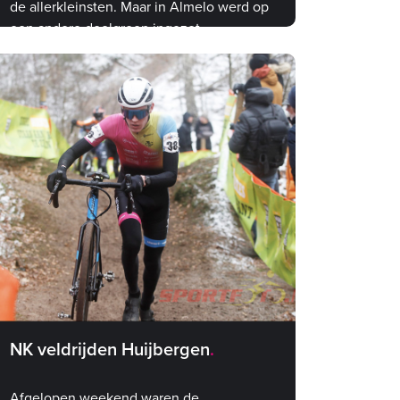
de allerkleinsten. Maar in Almelo werd op
een andere doelgroep ingezet
NK veldrijden Huijbergen
Afgelopen weekend waren de