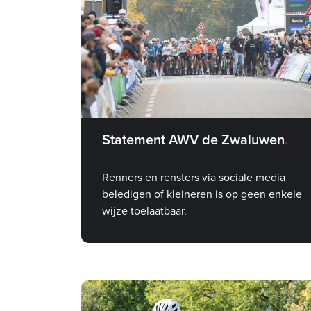
Statement AWV de Zwaluwen
Renners en rensters via sociale media
beledigen of kleineren is op geen enkele
wijze toelaatbaar.