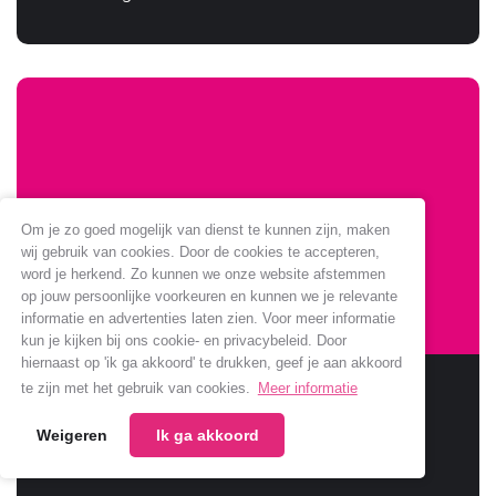
Om je zo goed mogelijk van dienst te kunnen zijn, maken
wij gebruik van cookies. Door de cookies te accepteren,
word je herkend. Zo kunnen we onze website afstemmen
op jouw persoonlijke voorkeuren en kunnen we je relevante
informatie en advertenties laten zien. Voor meer informatie
kun je kijken bij ons cookie- en privacybeleid. Door
hiernaast op 'ik ga akkoord' te drukken, geef je aan akkoord
Sponsoring Jumbo verlengt
te zijn met het gebruik van cookies.
Meer informatie
Weigeren
Ik ga akkoord
Jumbo verlengt samenwerking met onze club.