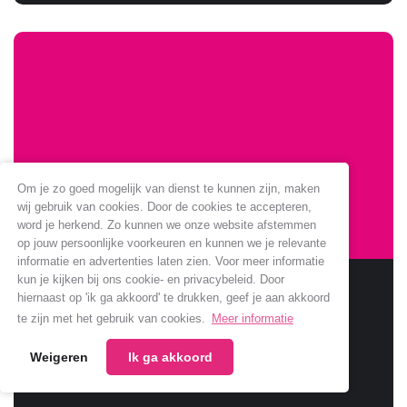
Om je zo goed mogelijk van dienst te kunnen zijn, maken
wij gebruik van cookies. Door de cookies te accepteren,
word je herkend. Zo kunnen we onze website afstemmen
op jouw persoonlijke voorkeuren en kunnen we je relevante
informatie en advertenties laten zien. Voor meer informatie
kun je kijken bij ons cookie- en privacybeleid. Door
Sponsoring Jumbo verlengt
hiernaast op 'ik ga akkoord' te drukken, geef je aan akkoord
te zijn met het gebruik van cookies.
Meer informatie
Jumbo verlengt samenwerking met onze club.
Weigeren
Ik ga akkoord