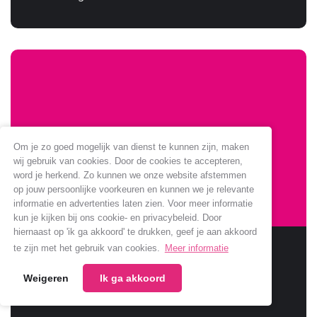
Om je zo goed mogelijk van dienst te kunnen zijn, maken
wij gebruik van cookies. Door de cookies te accepteren,
word je herkend. Zo kunnen we onze website afstemmen
op jouw persoonlijke voorkeuren en kunnen we je relevante
informatie en advertenties laten zien. Voor meer informatie
kun je kijken bij ons cookie- en privacybeleid. Door
hiernaast op 'ik ga akkoord' te drukken, geef je aan akkoord
Sponsoring Jumbo verlengt
te zijn met het gebruik van cookies.
Meer informatie
Weigeren
Ik ga akkoord
Jumbo verlengt samenwerking met onze club.