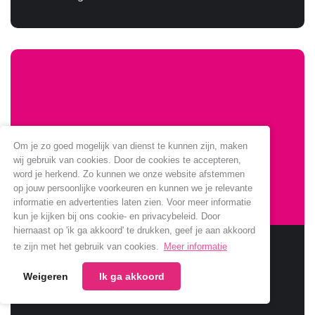
Om je zo goed mogelijk van dienst te kunnen zijn, maken
wij gebruik van cookies. Door de cookies te accepteren,
word je herkend. Zo kunnen we onze website afstemmen
op jouw persoonlijke voorkeuren en kunnen we je relevante
informatie en advertenties laten zien. Voor meer informatie
kun je kijken bij ons cookie- en privacybeleid. Door
hiernaast op 'ik ga akkoord' te drukken, geef je aan akkoord
Sponsoring Jumbo verlengt
te zijn met het gebruik van cookies.
Meer informatie
Weigeren
Ik ga akkoord
Jumbo verlengt samenwerking met onze club.