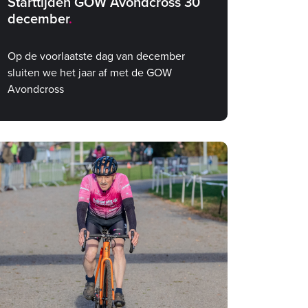
Starttijden GOW Avondcross 30
december
Op de voorlaatste dag van december
sluiten we het jaar af met de GOW
Avondcross