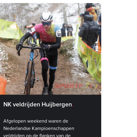
NK veldrijden Huijbergen
Afgelopen weekend waren de
Nederlandse Kampioenschappen
veldrijden op de flanken van de