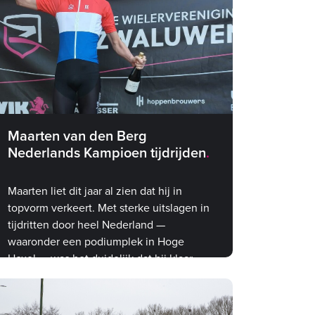
Maarten van den Berg
Nederlands Kampioen tijdrijden
Maarten liet dit jaar al zien dat hij in
topvorm verkeert. Met sterke uitslagen in
tijdritten door heel Nederland —
waaronder een podiumplek in Hoge
Hexel — was het duidelijk dat hij klaar
was voor iets groots. Het NK was de
ultieme bevestiging.