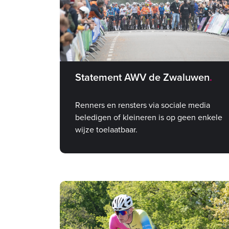
Statement AWV de Zwaluwen
Renners en rensters via sociale media
beledigen of kleineren is op geen enkele
wijze toelaatbaar.