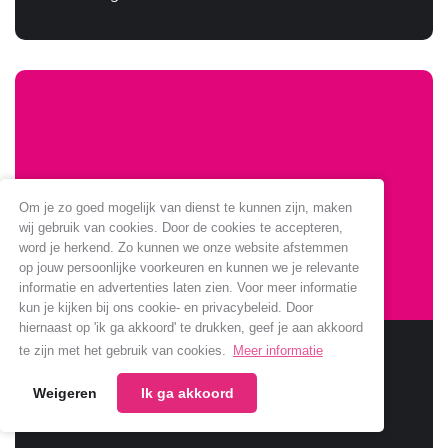
Om je zo goed mogelijk van dienst te kunnen zijn, maken
wij gebruik van cookies. Door de cookies te accepteren,
word je herkend. Zo kunnen we onze website afstemmen
op jouw persoonlijke voorkeuren en kunnen we je relevante
informatie en advertenties laten zien. Voor meer informatie
kun je kijken bij ons cookie- en privacybeleid. Door
hiernaast op 'ik ga akkoord' te drukken, geef je aan akkoord
Sponsoring Jumbo verlengt
te zijn met het gebruik van cookies.
Meer informatie
Weigeren
Ik ga akkoord
Jumbo verlengt samenwerking met onze club.