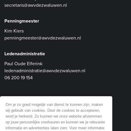
secretaris@awvdezwaluwen.nl
Penningmeester
Kim Kiers
penningmeester@awvdezwaluwen.nl
Ledenadministratie
Paul Oude Elferink
ledenadministratie@awvdezwaluwen.nl
06 200 19 154
Communicatie en Website
Om je zo goed mogelijk van dienst te kunnen zijn, maken
wij gebruik van cookies. Door de cookies te accepteren,
Dick Soepenberg
word je herkend. Zo kunnen we onze website afstemmen
website@awvdezwaluwen.nl
op jouw persoonlijke voorkeuren en kunnen we je relevante
informatie en advertenties laten zien. Voor meer informatie
06 518 61 353