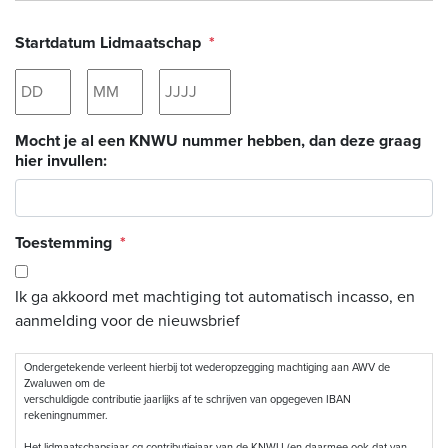
Startdatum Lidmaatschap
*
Dag
Maand
Jaar
Mocht je al een KNWU nummer hebben, dan deze graag
hier invullen:
Toestemming
*
Ik ga akkoord met machtiging tot automatisch incasso, en
aanmelding voor de nieuwsbrief
Ondergetekende verleent hierbij tot wederopzegging machtiging aan AWV de
Zwaluwen om de
verschuldigde contributie jaarlijks af te schrijven van opgegeven IBAN
rekeningnummer.
Het lidmaatschapsjaar cq contributiejaar van de KNWU (en daarmee ook dat van