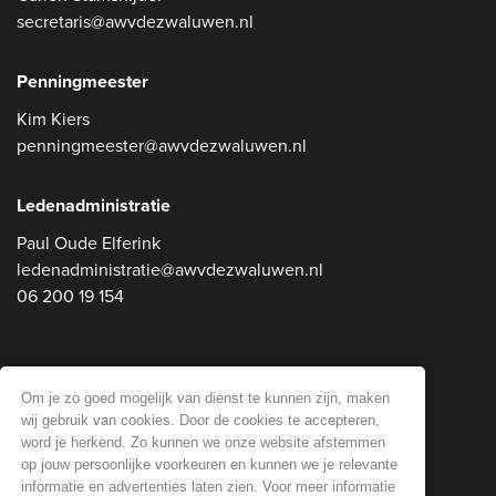
secretaris@awvdezwaluwen.nl
Penningmeester
Kim Kiers
penningmeester@awvdezwaluwen.nl
Ledenadministratie
Paul Oude Elferink
ledenadministratie@awvdezwaluwen.nl
06 200 19 154
Communicatie en Website
Om je zo goed mogelijk van dienst te kunnen zijn, maken
wij gebruik van cookies. Door de cookies te accepteren,
Dick Soepenberg
word je herkend. Zo kunnen we onze website afstemmen
website@awvdezwaluwen.nl
op jouw persoonlijke voorkeuren en kunnen we je relevante
informatie en advertenties laten zien. Voor meer informatie
06 518 61 353